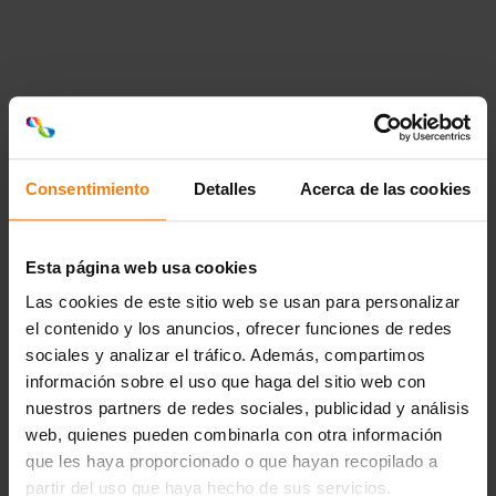
Consentimiento
Detalles
Acerca de las cookies
Esta página web usa cookies
Las cookies de este sitio web se usan para personalizar
Loading...
el contenido y los anuncios, ofrecer funciones de redes
sociales y analizar el tráfico. Además, compartimos
Empack Oporto 2024
información sobre el uso que haga del sitio web con
nuestros partners de redes sociales, publicidad y análisis
web, quienes pueden combinarla con otra información
que les haya proporcionado o que hayan recopilado a
Empack, stand: D11
partir del uso que haya hecho de sus servicios.